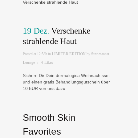
Verschenke strahlende Haut
19 Dez.
Verschenke
strahlende Haut
Posted at 12:58h
in
LIMITED EDITION
by
Stonesmart
Lounge
4
Likes
Sichere Dir Dein dermalogica Weihnachtsset
und einen gratis Behandlungsgutschein über
10 EUR von uns dazu.
Smooth Skin
Favorites