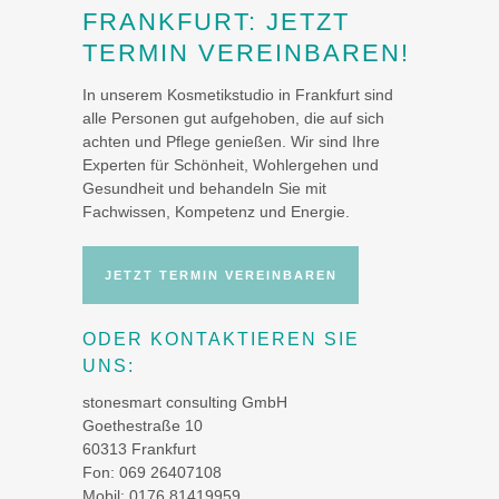
FRANKFURT: JETZT
TERMIN VEREINBAREN!
In unserem Kosmetikstudio in Frankfurt sind
alle Personen gut aufgehoben, die auf sich
achten und Pflege genießen. Wir sind Ihre
Experten für Schönheit, Wohlergehen und
Gesundheit und behandeln Sie mit
Fachwissen, Kompetenz und Energie.
JETZT TERMIN VEREINBAREN
ODER KONTAKTIEREN SIE
UNS:
stonesmart consulting GmbH
Goethestraße 10
Mit dem
60313 Frankfurt
Laden der
Fon: 069 26407108
Karte
Mobil: 0176 81419959