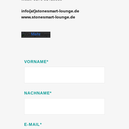
akzeptieren
Sie die
info{at}stonesmart-lounge.de
Datenschutzerklärung
www.stonesmart-lounge.de
von
Google.
Mehr
erfahren
Karte
laden
VORNAME*
Google
Maps immer
entsperren
NACHNAME*
E-MAIL*