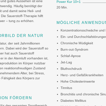
 und gutes Aussehen ist eine
Power Kur 10+1
twendig. Häufig benötigt der
20 Min.
t und damit seine Heil- und
ie Sauerstoff-Therapie hilft
rwer – tung zu erhöhen.
MÖGLICHE ANWENDU
Konzentrationsschwäche und
ORBILD DER NATUR
Ein- und Durchschlafstörunge
Chronische Müdigkeit
tur, der seit Jahrmillionen
ern. Dabei wird der Sauerstoff so
Burn-out-Syndrom
ser hat auch Sauerstoff
Schlaf-Apnoe
er in der Atemluft vorhanden ist,
Jet-Lag
gieproduktion im Körper nutzbar
en reaktionsfreudigen Zustand
Bluthochdruck
unehmendem Alter, bei Stress,
Herz- und Gefäßkrankheiten
 Fähigkeit des Körpers zur
Hohe Cholesterinwerte
Tinnitus
Bronchitis und chronische Sinu
TION FÖRDERN
Diabetes Mellitus
t für den gesamten Sportbereich,