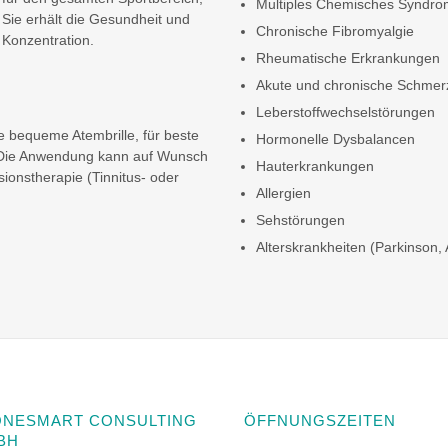
Multiples Chemisches Syndr
. Sie erhält die Gesundheit und
Chronische Fibromyalgie
 Konzentration.
Rheumatische Erkrankungen
Akute und chronische Schmer
Leberstoffwechselstörungen
 bequeme Atembrille, für beste
Hormonelle Dysbalancen
. Die Anwendung kann auf Wunsch
Hauterkrankungen
ionstherapie (Tinnitus- oder
Allergien
Sehstörungen
Alterskrankheiten (Parkinson,
ONESMART CONSULTING
ÖFFNUNGSZEITEN
BH