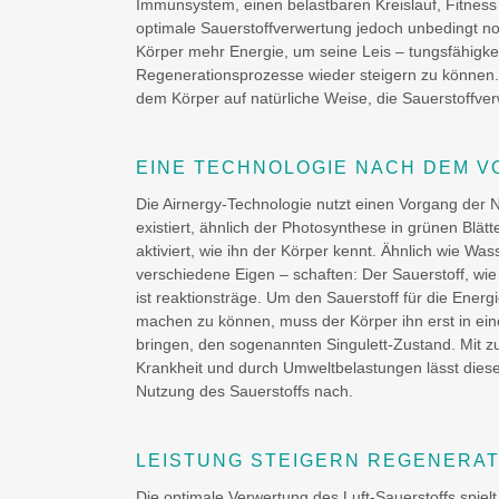
Immunsystem, einen belastbaren Kreislauf, Fitness
optimale Sauerstoffverwertung jedoch unbedingt no
Körper mehr Energie, um seine Leis – tungsfähigkei
Regenerationsprozesse wieder steigern zu können. D
dem Körper auf natürliche Weise, die Sauerstoffve
EINE TECHNOLOGIE NACH DEM V
Die Airnergy-Technologie nutzt einen Vorgang der Na
existiert, ähnlich der Photosynthese in grünen Blätt
aktiviert, wie ihn der Körper kennt. Ähnlich wie Was
verschiedene Eigen – schaften: Der Sauerstoff, wie 
ist reaktionsträge. Um den Sauerstoff für die Ener
machen zu können, muss der Körper ihn erst in ein
bringen, den sogenannten Singulett-Zustand. Mit z
Krankheit und durch Umweltbelastungen lässt diese
Nutzung des Sauerstoffs nach.
LEISTUNG STEIGERN REGENERA
Die optimale Verwertung des Luft-Sauerstoffs spiel