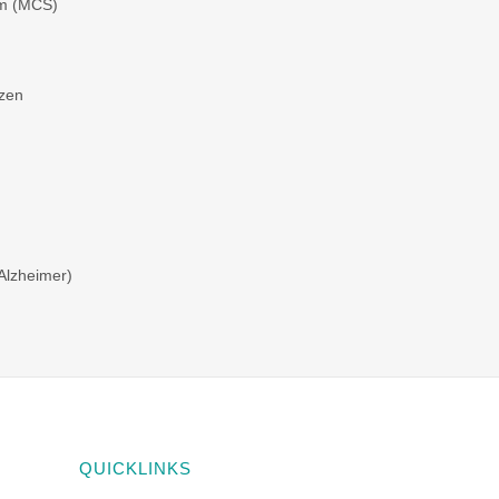
om (MCS)
zen
 Alzheimer)
QUICKLINKS