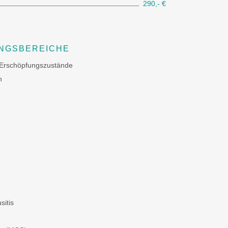
290,- €
NGSBEREICHE
 Erschöpfungszustände
n
sitis